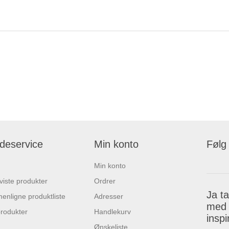
deservice
Min konto
Følg
Min konto
 viste produkter
Ordrer
Ja t
nligne produktliste
Adresser
med 
rodukter
Handlekurv
insp
Ønskeliste