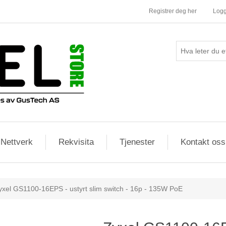
Registrer deg her
Logg
Nettverk
Rekvisita
Tjenester
Kontakt oss
yxel GS1100-16EPS - ustyrt slim switch - 16p - 135W PoE