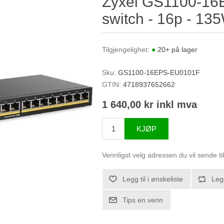
Zyxel GS1100-16EP
switch - 16p - 1
Tilgjengelighet:
●
20+ på lager
Sku:
GS1100-16EPS-EU0101F
GTIN:
4718937652662
1 640,00 kr inkl mva
KJØP
Vennligst velg adressen du vil sende ti
Legg til i ønskeliste
Leg
Tips en venn