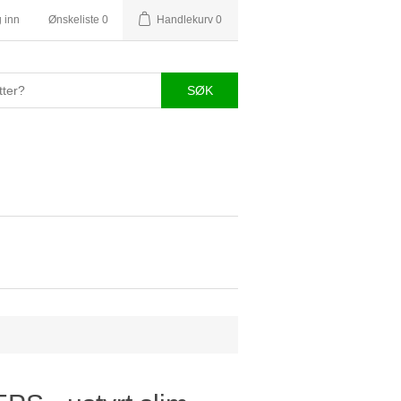
 inn
Ønskeliste
0
Handlekurv
0
SØK