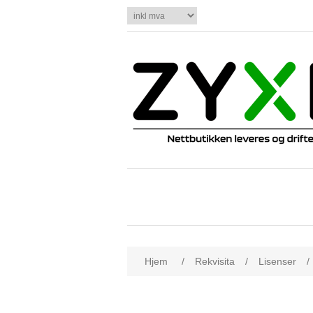
Hjem
/
Rekvisita
/
Lisenser
/