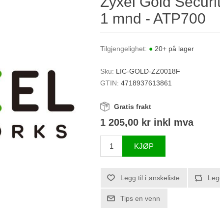
Zyxel Gold Securit
1 mnd - ATP700
Tilgjengelighet:
●
20+ på lager
Sku:
LIC-GOLD-ZZ0018F
GTIN:
4718937613861
Gratis frakt
1 205,00 kr inkl mva
KJØP
Legg til i ønskeliste
Leg
Tips en venn