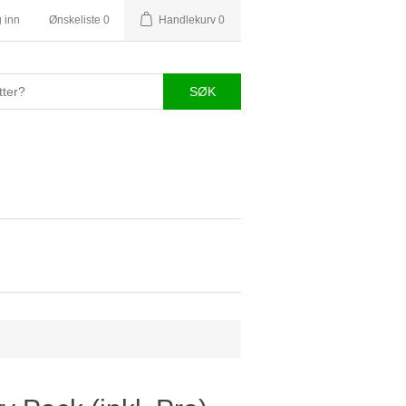
 inn
Ønskeliste
0
Handlekurv
0
SØK