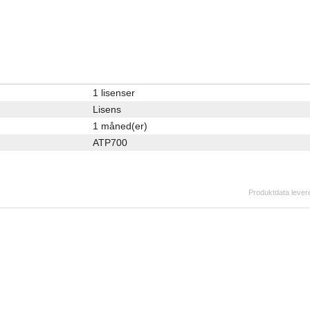
1 lisenser
Lisens
1 måned(er)
ATP700
Produktdata levere