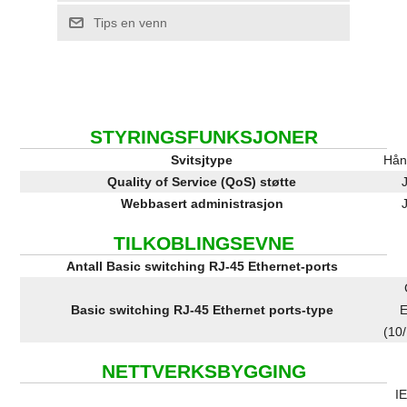
Tips en venn
STYRINGSFUNKSJONER
Svitsjtype
Hån
Quality of Service (QoS) støtte
Webbasert administrasjon
TILKOBLINGSEVNE
Antall Basic switching RJ-45 Ethernet-ports
Basic switching RJ-45 Ethernet ports-type
E
(10
NETTVERKSBYGGING
I