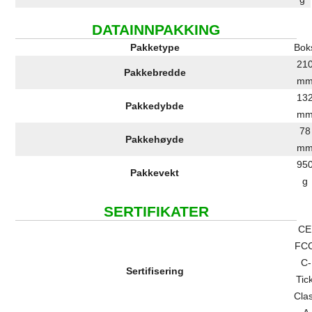
DATAINNPAKKING
Pakketype
Bok
21
Pakkebredde
m
13
Pakkedybde
m
78
Pakkehøyde
m
95
Pakkevekt
g
SERTIFIKATER
CE
FC
C-
Sertifisering
Tic
Cla