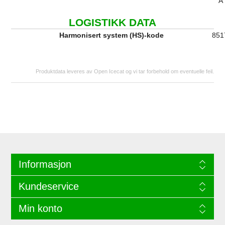
A
LOGISTIKK DATA
Harmonisert system (HS)-kode
851
Produktdata leveres av Open Icecat og vi tar forbehold om eventuelle feil.
Informasjon
Kundeservice
Min konto