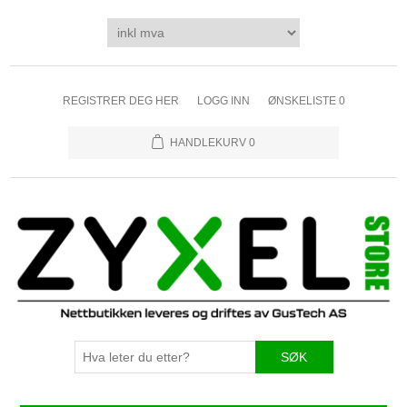
REGISTRER DEG HER
LOGG INN
ØNSKELISTE
0
HANDLEKURV
0
SØK