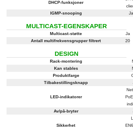
DHCP-funksjoner
clie
IGMP-snooping
J
MULTICAST-EGENSKAPER
Multicast-støtte
Ja
Antall multifrekvensgrupper filtrert
20
DESIGN
Rack-montering
Kan stables
Produktfarge
Tilbakestillingsknapp
Net
LED-indikatorer
PoE
ind
Av/på-bryter
Sikkerhet
EN6