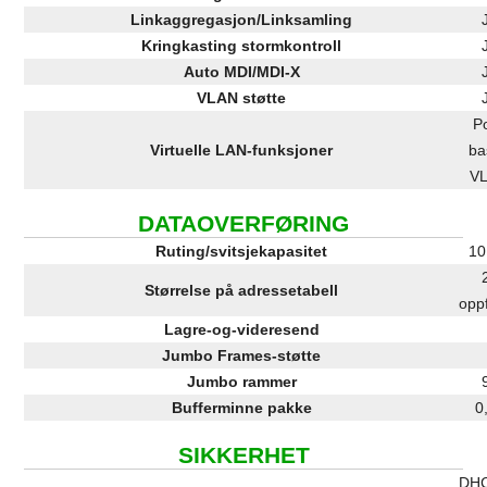
Linkaggregasjon/Linksamling
Kringkasting stormkontroll
Auto MDI/MDI-X
VLAN støtte
Po
Virtuelle LAN-funksjoner
ba
V
DATAOVERFØRING
Ruting/svitsjekapasitet
10
Størrelse på adressetabell
opp
Lagre-og-videresend
Jumbo Frames-støtte
Jumbo rammer
Bufferminne pakke
0
SIKKERHET
DH