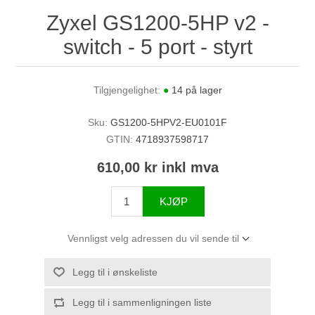
Zyxel GS1200-5HP v2 -
switch - 5 port - styrt
Tilgjengelighet:
●
14 på lager
Sku:
GS1200-5HPV2-EU0101F
GTIN:
4718937598717
610,00 kr inkl mva
KJØP
Vennligst velg adressen du vil sende til
Legg til i ønskeliste
Legg til i sammenligningen liste