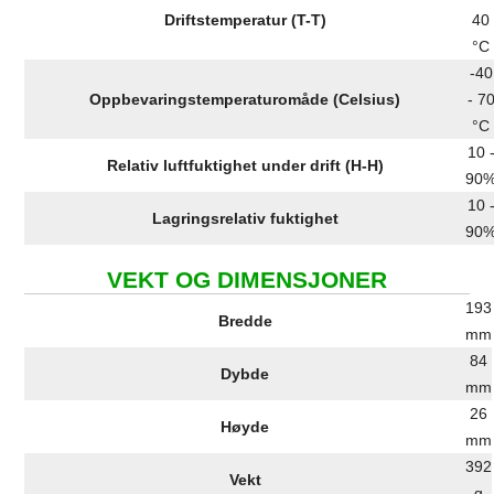
Driftstemperatur (T-T)
40
°C
-40
Oppbevaringstemperaturomåde (Celsius)
- 7
°C
10 
Relativ luftfuktighet under drift (H-H)
90
10 
Lagringsrelativ fuktighet
90
VEKT OG DIMENSJONER
193
Bredde
mm
84
Dybde
mm
26
Høyde
mm
392
Vekt
g