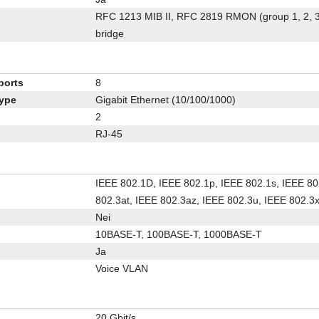
RFC 1213 MIB II, RFC 2819 RMON (group 1, 2, 3
bridge
ports
8
type
Gigabit Ethernet (10/100/1000)
2
RJ-45
IEEE 802.1D, IEEE 802.1p, IEEE 802.1s, IEEE 80
802.3at, IEEE 802.3az, IEEE 802.3u, IEEE 802.3
Nei
10BASE-T, 100BASE-T, 1000BASE-T
Ja
Voice VLAN
20 Gbit/s