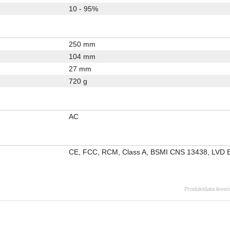
10 - 95%
250 mm
104 mm
27 mm
720 g
AC
CE, FCC, RCM, Class A, BSMI CNS 13438, LVD 
Produktdata levere