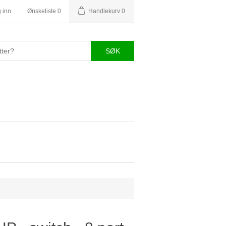
 inn
Ønskeliste
0
Handlekurv
0
SØK