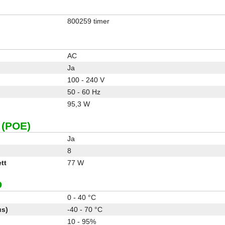
800259 timer
AC
Ja
100 - 240 V
50 - 60 Hz
95,3 W
(POE)
Ja
8
tt
77 W
D
0 - 40 °C
us)
-40 - 70 °C
10 - 95%