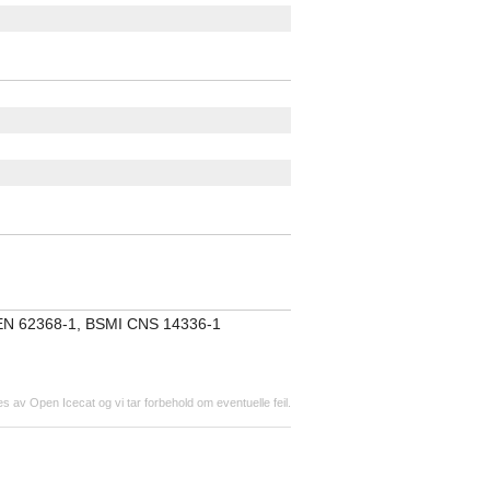
EN 62368-1, BSMI CNS 14336-1
s av Open Icecat og vi tar forbehold om eventuelle feil.