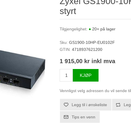
Zyxel GS1900-10HP
styrt
Tilgjengelighet:
●
20+ på lager
Sku:
GS1900-10HP-EU0102F
GTIN:
4718937621200
1 915,00 kr inkl mva
KJØP
Vennligst velg adressen du vil sende ti
Legg til i ønskeliste
Leg
Tips en venn