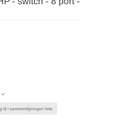
 - switch - 8 port -
l
g til i sammenligningen liste