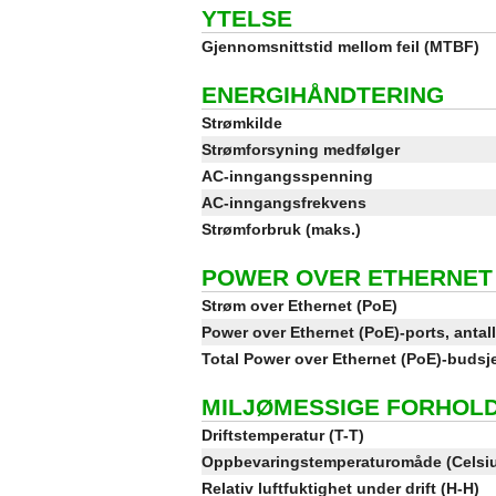
YTELSE
Gjennomsnittstid mellom feil (MTBF)
ENERGIHÅNDTERING
Strømkilde
Strømforsyning medfølger
AC-inngangsspenning
AC-inngangsfrekvens
Strømforbruk (maks.)
POWER OVER ETHERNET 
Strøm over Ethernet (PoE)
Power over Ethernet (PoE)-ports, antall
Total Power over Ethernet (PoE)-budsje
MILJØMESSIGE FORHOL
Driftstemperatur (T-T)
Oppbevaringstemperaturomåde (Celsi
Relativ luftfuktighet under drift (H-H)