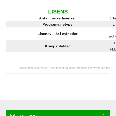
LISENS
Antall brukerlisenser
1 l
Programvaretype
L
Lisensvilkår i måneder
mån
Kompatibilitet
FL
Produktdata leveres av Open Icecat og vi tar forbehold om eventuelle feil.
Informasjon