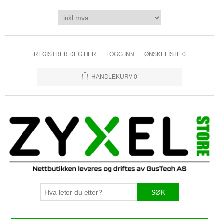
REGISTRER DEG HER
LOGG INN
ØNSKELISTE
0
HANDLEKURV
0
SØK