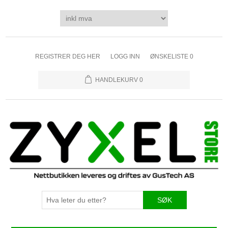
REGISTRER DEG HER
LOGG INN
ØNSKELISTE
0
HANDLEKURV
0
SØK