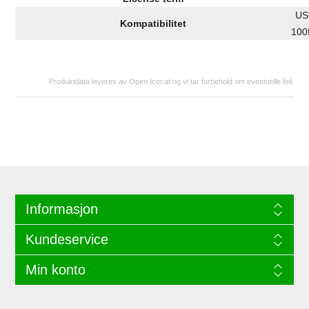
US
Kompatibilitet
100
Produktdata leveres av Open Icecat og vi tar forbehold om eventuelle feil.
Informasjon
Kundeservice
Min konto