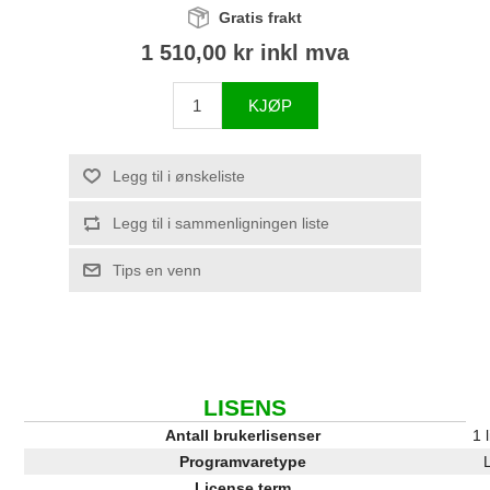
Gratis frakt
1 510,00 kr inkl mva
KJØP
Legg til i ønskeliste
Legg til i sammenligningen liste
Tips en venn
LISENS
Antall brukerlisenser
1 
Programvaretype
License term