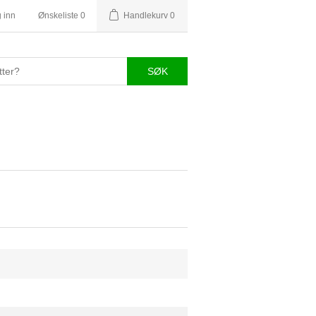
 inn
Ønskeliste
0
Handlekurv
0
SØK