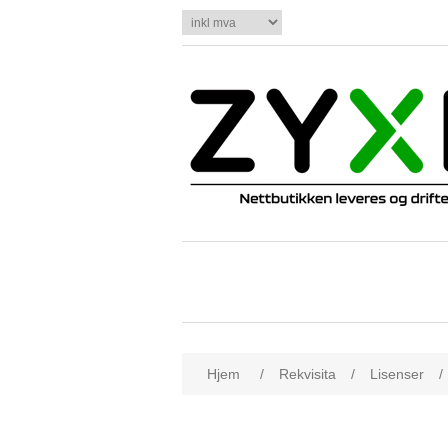
Hjem
/
Rekvisita
/
Lisenser
/