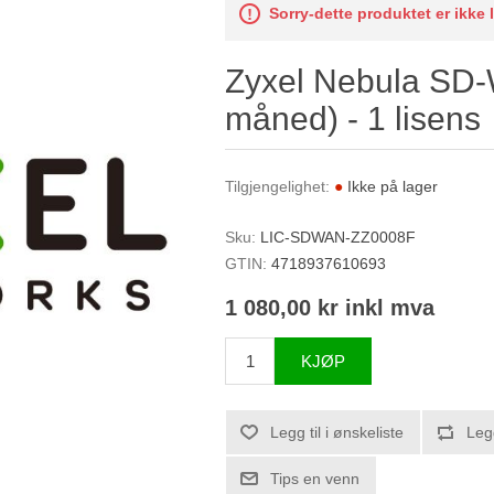
Sorry-dette produktet er ikke 
Zyxel Nebula SD-
måned) - 1 lisens
Tilgjengelighet:
●
Ikke på lager
Sku:
LIC-SDWAN-ZZ0008F
GTIN:
4718937610693
1 080,00 kr inkl mva
KJØP
Legg til i ønskeliste
Leg
Tips en venn