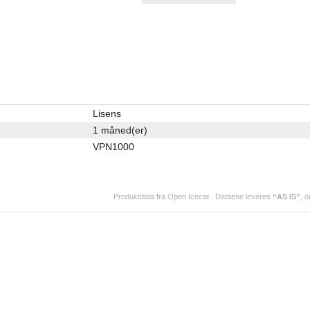
Lisens
1 måned(er)
VPN1000
Produktdata fra
Open Icecat
. Dataene leveres
“AS IS”
, o