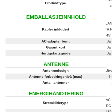
Frit
Produkttype
r
EMBALLASJEINNHOLD
LA
Kabler inkludert
(RJ
45)
AC-adapter bunt
Ja
Garantikort
Ja
Hurtigstartsguide
Ja
ANTENNE
Antennedesign
Utv
Antenne forbedringsnivå (max)
5 
Antall antenner
ENERGIHÅNDTERING
AC,
Strømkildetype
DC
110