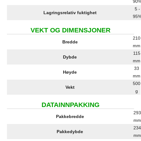
90
5 -
Lagringsrelativ fuktighet
95
VEKT OG DIMENSJONER
210
Bredde
mm
115
Dybde
mm
33
Høyde
mm
500
Vekt
g
DATAINNPAKKING
29
Pakkebredde
m
23
Pakkedybde
m