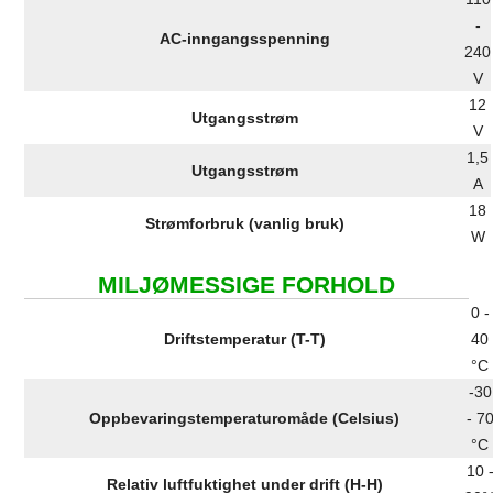
-
AC-inngangsspenning
240
V
12
Utgangsstrøm
V
1,5
Utgangsstrøm
A
18
Strømforbruk (vanlig bruk)
W
MILJØMESSIGE FORHOLD
0 -
Driftstemperatur (T-T)
40
°C
-30
Oppbevaringstemperaturomåde (Celsius)
- 7
°C
10 
Relativ luftfuktighet under drift (H-H)