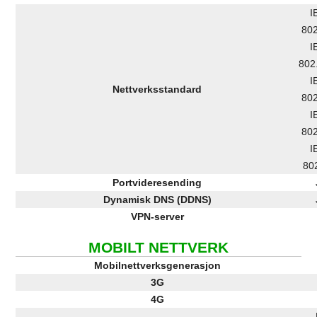
I
802
I
802
I
Nettverksstandard
802
I
802
I
80
Portvideresending
Dynamisk DNS (DDNS)
VPN-server
MOBILT NETTVERK
Mobilnettverksgenerasjon
3G
4G