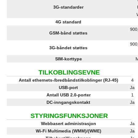
3G-standarder
4G standard
900
GSM-bånd støttes
900
3G-båndet støttes
SIM-korttype
M
TILKOBLINGSEVNE
Antall ethernets-/bredbåndstilkoblinger (RJ-45)
4
USB-port
Ja
Antall USB 2.0-porter
1
DC-inngangskontakt
Ja
STYRINGSFUNKSJONER
Webbasert administrasjon
Ja
Wi-Fi Multimedia (WMM)/(WME)
Ja