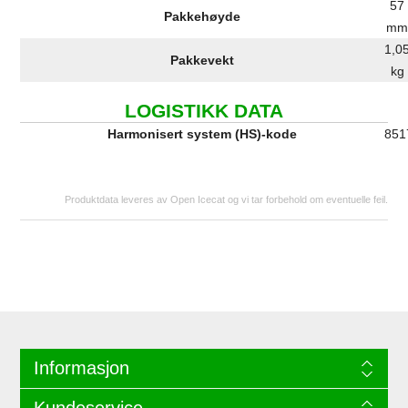
57
Pakkehøyde
m
1,0
Pakkevekt
kg
LOGISTIKK DATA
Harmonisert system (HS)-kode
851
Produktdata leveres av Open Icecat og vi tar forbehold om eventuelle feil.
Informasjon