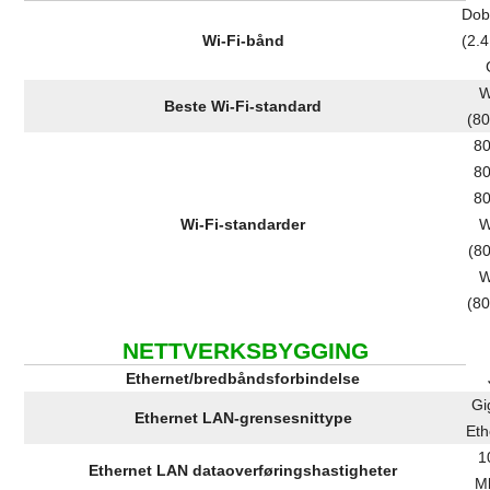
Dob
Wi-Fi-bånd
(2.
W
Beste Wi-Fi-standard
(80
80
80
80
Wi-Fi-standarder
W
(80
W
(80
NETTVERKSBYGGING
Ethernet/bredbåndsforbindelse
Gi
Ethernet LAN-grensesnittype
Eth
1
Ethernet LAN dataoverføringshastigheter
Mb