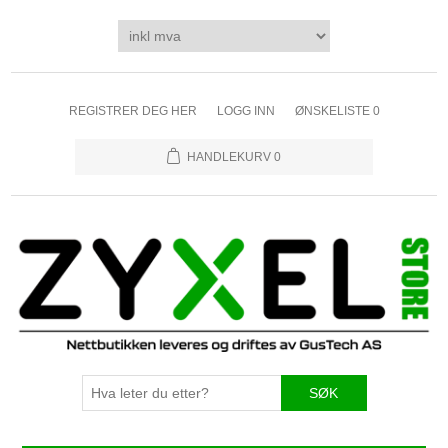
REGISTRER DEG HER
LOGG INN
ØNSKELISTE
0
HANDLEKURV
0
SØK