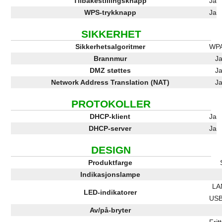
Tilbakestillingsknapp
Ja
WPS-trykknapp
Ja
SIKKERHET
Sikkerhetsalgoritmer
WP
Brannmur
J
DMZ støttes
J
Network Address Translation (NAT)
J
PROTOKOLLER
DHCP-klient
Ja
DHCP-server
Ja
DESIGN
Produktfarge
Indikasjonslampe
LA
LED-indikatorer
USB
Av/på-bryter