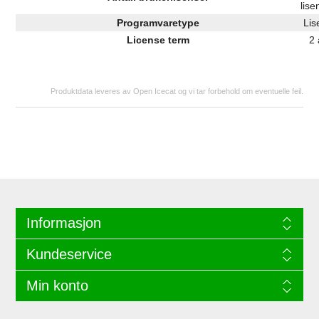
lise
Programvaretype
Lis
License term
2 
Produktdata leveres av Open Icecat og vi tar forbehold om eventuelle feil.
Informasjon
Kundeservice
Min konto