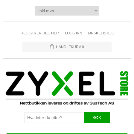
REGISTRER DEG HER
LOGG INN
ØNSKELISTE
0
HANDLEKURV
0
SØK