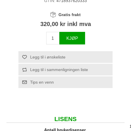
GTIN:
4718937620333
Gratis frakt
320,00 kr inkl mva
KJØP
Legg til i ønskeliste
Legg til i sammenligningen liste
Tips en venn
LISENS
Antall brukerlisenser