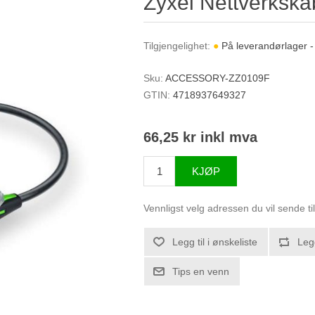
Zyxel Nettverkska
Tilgjengelighet:
●
På leverandørlager -
Sku:
ACCESSORY-ZZ0109F
GTIN:
4718937649327
66,25 kr inkl mva
KJØP
Vennligst velg adressen du vil sende ti
Legg til i ønskeliste
Leg
Tips en venn