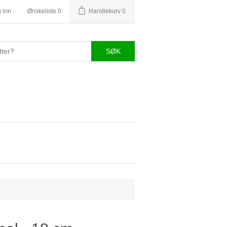
 inn
Ønskeliste
0
Handlekurv
0
SØK