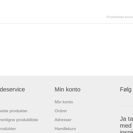
Produktdata levere
deservice
Min konto
Følg
Min konto
 viste produkter
Ordrer
Ja t
nligne produktliste
Adresser
med 
rodukter
Handlekurv
insp