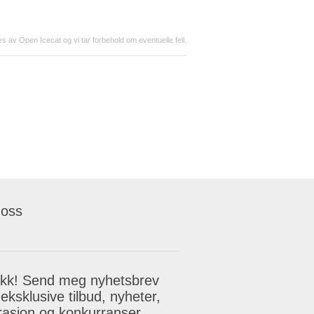
s av Open Icecat og vi tar forbehold om eventuelle feil.
 oss
akk! Send meg nyhetsbrev
eksklusive tilbud, nyheter,
irasjon og konkurranser.