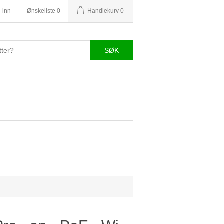
 inn
Ønskeliste
0
Handlekurv
0
SØK