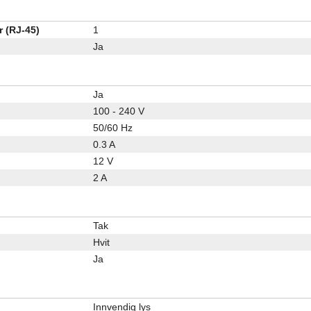
r (RJ-45)
1
Ja
Ja
100 - 240 V
50/60 Hz
0.3 A
12 V
2 A
Tak
Hvit
Ja
Innvendig lys