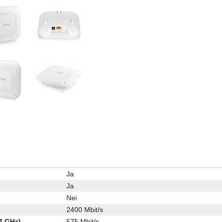
Ja
Ja
Nei
2400 Mbit/s
4 GHz)
575 Mbit/s