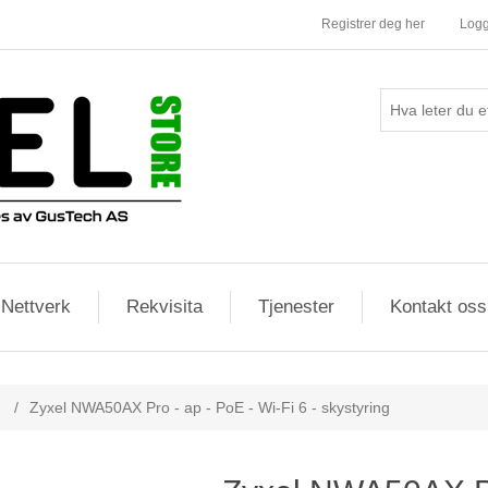
Registrer deg her
Logg
Nettverk
Rekvisita
Tjenester
Kontakt oss
/
Zyxel NWA50AX Pro - ap - PoE - Wi-Fi 6 - skystyring