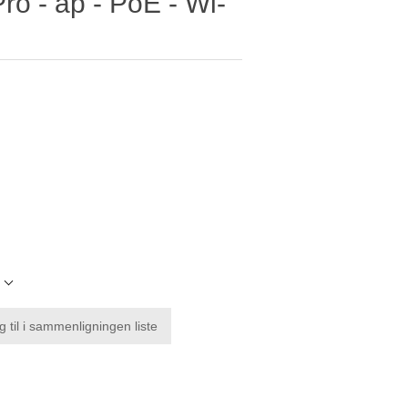
o - ap - PoE - Wi-
l
g til i sammenligningen liste