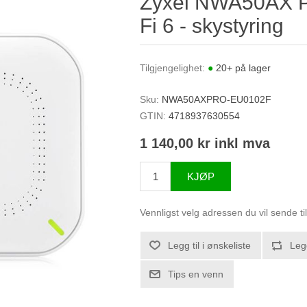
Zyxel NWA50AX Pr
Fi 6 - skystyring
Tilgjengelighet:
●
20+ på lager
Sku:
NWA50AXPRO-EU0102F
GTIN:
4718937630554
1 140,00 kr inkl mva
KJØP
Vennligst velg adressen du vil sende ti
Legg til i ønskeliste
Leg
Tips en venn