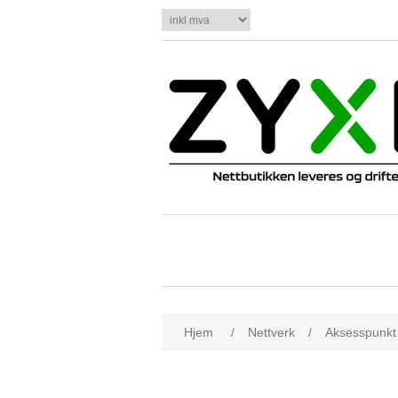
Hjem
/
Nettverk
/
Aksesspunkt