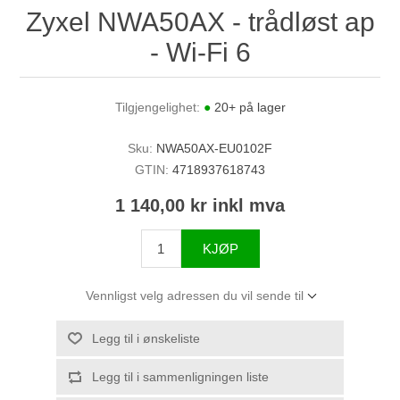
Zyxel NWA50AX - trådløst ap
- Wi-Fi 6
Tilgjengelighet:
●
20+ på lager
Sku:
NWA50AX-EU0102F
GTIN:
4718937618743
1 140,00 kr inkl mva
KJØP
Vennligst velg adressen du vil sende til
Legg til i ønskeliste
Legg til i sammenligningen liste