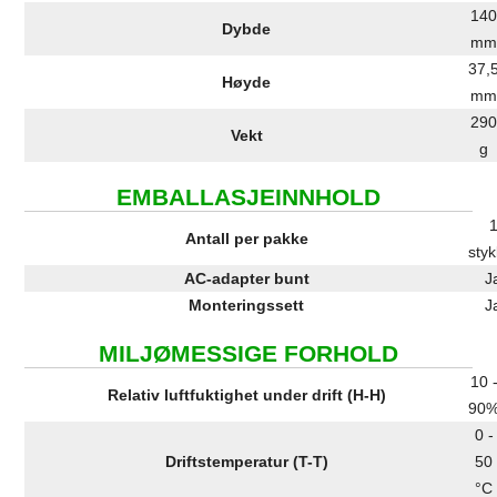
14
Dybde
m
37,
Høyde
m
29
Vekt
g
EMBALLASJEINNHOLD
Antall per pakke
sty
AC-adapter bunt
J
Monteringssett
J
MILJØMESSIGE FORHOLD
10 
Relativ luftfuktighet under drift (H-H)
90
0 -
Driftstemperatur (T-T)
50
°C