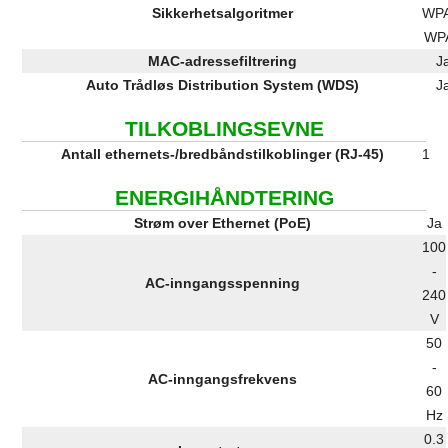
Sikkerhetsalgoritmer
WPA
WP
MAC-adressefiltrering
J
Auto Trådløs Distribution System (WDS)
J
TILKOBLINGSEVNE
Antall ethernets-/bredbåndstilkoblinger (RJ-45)
1
ENERGIHÅNDTERING
Strøm over Ethernet (PoE)
Ja
100
-
AC-inngangsspenning
240
V
50
-
AC-inngangsfrekvens
60
Hz
0.3