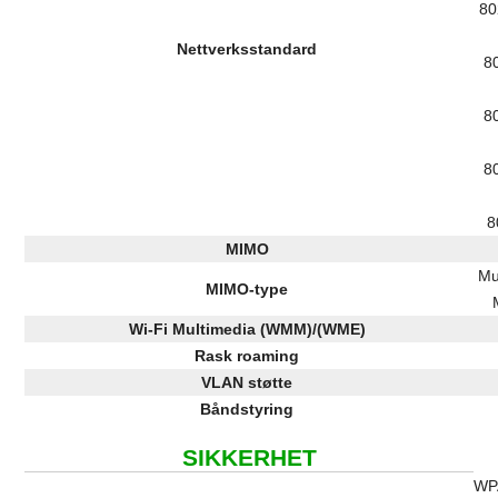
80
Nettverksstandard
8
8
8
8
MIMO
Mu
MIMO-type
Wi-Fi Multimedia (WMM)/(WME)
Rask roaming
VLAN støtte
Båndstyring
SIKKERHET
WP