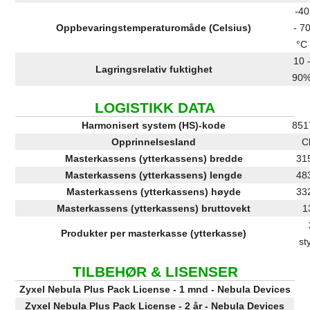
-40
Oppbevaringstemperaturomåde (Celsius)
- 7
°C
10 
Lagringsrelativ fuktighet
90
LOGISTIKK DATA
Harmonisert system (HS)-kode
851
Opprinnelsesland
C
Masterkassens (ytterkassens) bredde
31
Masterkassens (ytterkassens) lengde
48
Masterkassens (ytterkassens) høyde
33
Masterkassens (ytterkassens) bruttovekt
1
Produkter per masterkasse (ytterkasse)
st
TILBEHØR & LISENSER
Zyxel Nebula Plus Pack License - 1 mnd - Nebula Devices
Zyxel Nebula Plus Pack License - 2 år - Nebula Devices