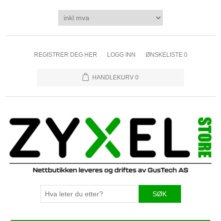
REGISTRER DEG HER
LOGG INN
ØNSKELISTE
0
HANDLEKURV
0
SØK