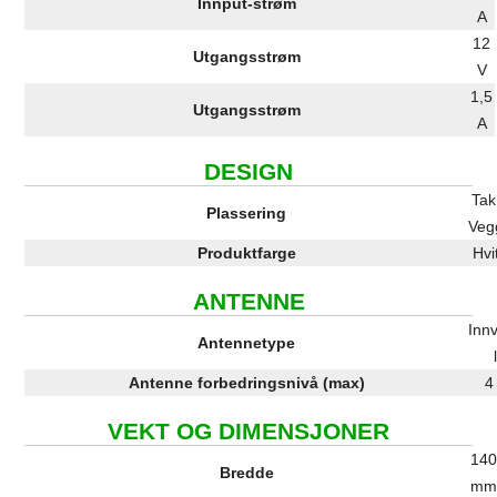
Innput-strøm
A
12
Utgangsstrøm
V
1,5
Utgangsstrøm
A
DESIGN
Tak
Plassering
Veg
Produktfarge
Hvi
ANTENNE
Inn
Antennetype
Antenne forbedringsnivå (max)
4
VEKT OG DIMENSJONER
14
Bredde
m